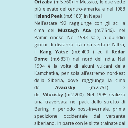
Orizaba
(m.5.760) in Messico, le due vette
più elevate del centro-america e nel 1988
l’
Island Peak
(m.6.189) in Nepal.
Nell’estate ‘92 raggiunge con gli sci la
cima del
Muztagh Ata
(m.7.546), nel
Pamir cinese. Nel 1993 sale, a quindici
giorni di distanza tra una vetta e l’altra,
il
Kang Yatse
(m.6.400 ) ed il
Kedar
Dome
(m.6.831) nel nord dell’India. Nel
1994 è la volta di alcuni vulcani della
Kamchatka, penisola all’estremo nord-est
della Siberia, dove raggiunge la cima
del
Avacisky
(m.2.751) e
del
Vilucisky
(m.2.200). Nel 1995 realizza
una traversata nel pack dello stretto di
Bering in periodo post-invernale, prima
spedizione occidentale dal versante
siberiano, in parte con le slitte trainate dai