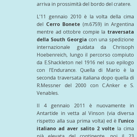
arriva in prossimità del bordo del cratere.
L’11 gennaio 2010 è la volta della cima
del
Cerro Bonete
(m.6759) in Argentina
mentre ad ottobre compie la
traversata
della South Georgia
con una spedizione
internazionale guidata da Chrisoph
Hoebenreich, lungo il percorso compiuto
da E.Shackleton nel 1916 nel suo epilogo
con l’Endurance. Quella di Mario è la
seconda traversata italiana dopo quella di
R.Messner del 2000 con C.Anker e S.
Venables.
Il 4 gennaio 2011 è nuovamente in
Antartide in vetta al Vinson (via diversa
rispetto alla sua prima volta) ed è
l’unico
italiano ad aver salito 2 volte
la cima
pià elevata del continente, poi il 23