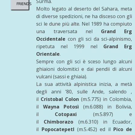
Surma.
FRIENDS
Molto legato al deserto del Sahara, meta
di diverse spedizioni, ne ha disceso con gli
sci le dune più alte. Nel 1989 ha compiuto
una traversata nel
Grand Erg
Occidentale
con gli sci da sci-alpinismo,
ripetuta nel 1999 nel
Grand Erg
Orientale
.
Sempre con gli sci è sceso lungo alcuni
ghiaioni dolomitici e dai pendii di alcuni
vulcani (sassi e ghiaia).
La sua attività alpinistica inizia, a metà
degli anni ’80, sulle Ande, salendo ,
il
Cristobal Colon
(m.5.775) in Colombia,
il
Wayna Potosì
(m.6.088) in Bolivia,
il
Cotopaxi
(m.5.897) e
il
Chimborazo
(m.6.310) in Ecuador,
il
Popocatepetl
(m.5.452) ed il
Pico de