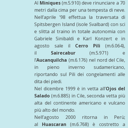
Al
Miniques
(m.5.910) deve rinunciare a 70
metri dalla cima per una tempesta di neve.
Nell’aprile ’98 effettua la traversata di
Spitsbergen Island (isole Svalbard) con sci
e slitta al traino in totale autonomia con
Gabriele Sinibaldi e Karl Konzert e in
agosto sale il
Cerro Pili
(m.6.064),
il
Sairecabur
(m.5.971) e
l’
Aucanquilcha
(m.6.176) nel nord del Cile,
in pieno inverno sudamericano,
riportando sul Pili dei congelamenti alle
dita dei piedi.
Nel dicembre 1999 è in vetta all’
Ojos del
Salado
(m.6.885) in Cile, seconda vetta più
alta del continente americano e vulcano
più alto del mondo.
Nell’agosto 2000 ritorna in Perù;
al
Huascaran
(m.6.768) è costretto a