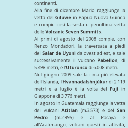
continenti.
Alla fine di dicembre Mario raggiunge la
vetta del
Giluwe
in Papua Nuova Guinea
e compie così la sesta e penultima vetta
delle
Volcanic Seven Summits
.
Ai primi di agosto del 2008 compie, con
Renzo Mondadori, la traversata a piedi
del
Salar de Uyuni
da ovest ad est, e sale
successivamente il vulcano
Pabellon
, di
5.498 metri, e l’
Uturuncu
di 6.008 metri.
Nel giugno 2009 sale la cima più elevata
dell’Islanda, l’
Hvannadalshnjùkur
di 2.119
metri e a luglio è la volta del
Fuji
in
Giappone di 3.776 metri.
In agosto in Guatemala raggiunge la vetta
dei vulcani
Atitlan
(m.3.573) e del
San
Pedro
(m.2.995) e al Pacaya e
all’Acatenango, vulcani questi in attività,