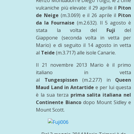
Renzo Mondadori e Diego Toigo, le 2 cime
vulcaniche più elevate: il 29 aprile il
Piton
de Neige
(m.3.069) e il 26 aprile il
Piton
da la Fournaise
(m.2.632). Il 5 agosto è
stata la volta del
Fuji
del
Giappone (seconda volta in vetta per
Mario) e di seguito il 14 agosto in vetta
al
Teide
(m.3.717) alle isole Canarie.
Il 21 novembre 2013 Mario è il primo
italiano in vetta
al
Tungespissen
(m.2.277) in
Queen
Maud Land in Antartide
e per lui questa
è la sua terza
prima salita italiana nel
Continente Bianco
dopo Mount Sidley e
Mount Scott.