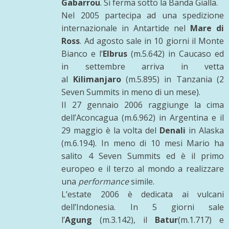
Gabarrou
. Si ferma sotto la Banda Gialla.
Nel 2005 partecipa ad una spedizione
internazionale in Antartide nel
Mare di
Ross
. Ad agosto sale in 10 giorni il Monte
Bianco e l’
Elbrus
(m.5.642) in Caucaso ed
in settembre arriva in vetta
al
Kilimanjaro
(m.5.895) in Tanzania (2
Seven Summits in meno di un mese).
Il 27 gennaio 2006 raggiunge la cima
dell’Aconcagua (m.6.962) in Argentina e il
29 maggio è la volta del
Denali
in Alaska
(m.6.194). In meno di 10 mesi Mario ha
salito 4 Seven Summits ed è il primo
europeo e il terzo al mondo a realizzare
una
performance
simile.
L’estate 2006 è dedicata ai vulcani
dell’Indonesia. In 5 giorni sale
l’
Agung
(m.3.142), il
Batur
(m.1.717) e