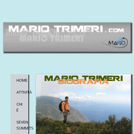
HOME
ATTIVITÀ
CHI
È
SEVEN
SUMMITS