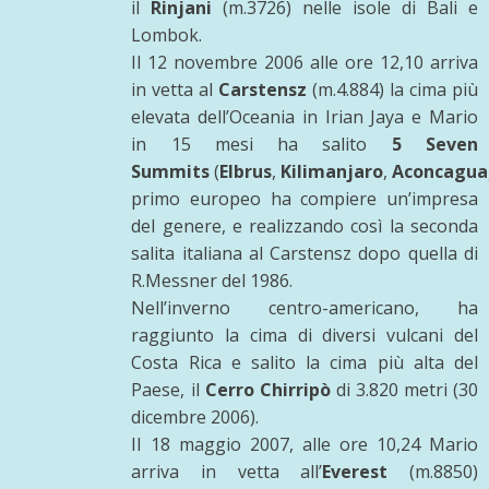
il
Rinjani
(m.3726) nelle isole di Bali e
Lombok.
Il 12 novembre 2006 alle ore 12,10 arriva
in vetta al
Carstensz
(m.4.884) la cima più
elevata dell’Oceania in Irian Jaya e Mario
in 15 mesi ha salito
5 Seven
Summits
(
Elbrus
,
Kilimanjaro
,
Aconcagua
primo europeo ha compiere un’impresa
del genere, e realizzando così la seconda
salita italiana al Carstensz dopo quella di
R.Messner del 1986.
Nell’inverno centro-americano, ha
raggiunto la cima di diversi vulcani del
Costa Rica e salito la cima più alta del
Paese, il
Cerro Chirripò
di 3.820 metri (30
dicembre 2006).
Il 18 maggio 2007, alle ore 10,24 Mario
arriva in vetta all’
Everest
(m.8850)