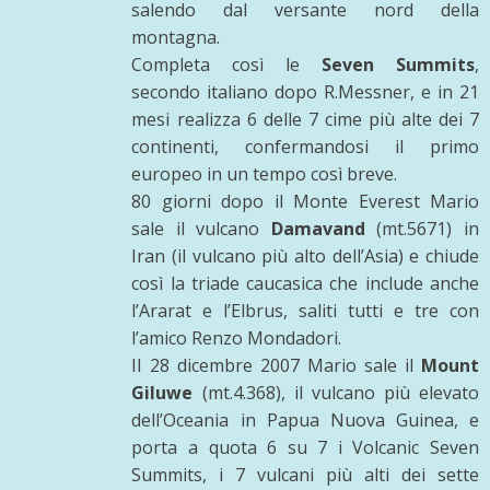
salendo dal versante nord della
montagna.
Completa così le
Seven Summits
,
secondo italiano dopo R.Messner, e in 21
mesi realizza 6 delle 7 cime più alte dei 7
continenti, confermandosi il primo
europeo in un tempo così breve.
80 giorni dopo il Monte Everest Mario
sale il vulcano
Damavand
(mt.5671) in
Iran (il vulcano più alto dell’Asia) e chiude
così la triade caucasica che include anche
l’Ararat e l’Elbrus, saliti tutti e tre con
l’amico Renzo Mondadori.
Il 28 dicembre 2007 Mario sale il
Mount
Giluwe
(mt.4.368), il vulcano più elevato
dell’Oceania in Papua Nuova Guinea, e
porta a quota 6 su 7 i Volcanic Seven
Summits, i 7 vulcani più alti dei sette