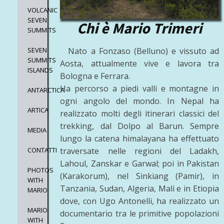
VOLCANIC
SEVEN
Chi è Mario Trimeri
SUMMITS
SEVEN
Nato a Fonzaso (Belluno) e vissuto ad
SUMMITS
Aosta, attualmente vive e lavora tra
ISLANDS
Bologna e Ferrara.
Ha percorso a piedi valli e montagne in
ANTARCTICA
ogni angolo del mondo. In Nepal ha
ARTICA
realizzato molti degli itinerari classici del
trekking, dal Dolpo al Barun. Sempre
MEDIA
lungo la catena himalayana ha effettuato
CONTATTI
traversate nelle regioni del Ladakh,
Lahoul, Zanskar e Garwal; poi in Pakistan
PHOTOS
(Karakorum), nel Sinkiang (Pamir), in
WITH
Tanzania, Sudan, Algeria, Mali e in Etiopia
MARIO
dove, con Ugo Antonelli, ha realizzato un
MARIO
documentario tra le primitive popolazioni
WITH